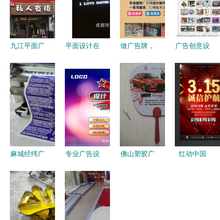
九江平面广
平面设计在
做广告牌，
广告创意设
告设计 品
产品库构建
找对我们！
计与制作
牌视觉的全
中的关键作
图片+平面
打造高质量
方位解决方
用与生态意
设计一站式
素材的全流
案
义
解决
程指南
麻城经纬广
专业广告设
佛山塑胶广
红动中国
告 匠心技
计定制中
告扇子定做
巧用315元
艺点亮城市
为您打造全
南海工厂的
素重构信任
繁华
渠道营销新
平面设计与
力广告设计
抓手
一站式服务